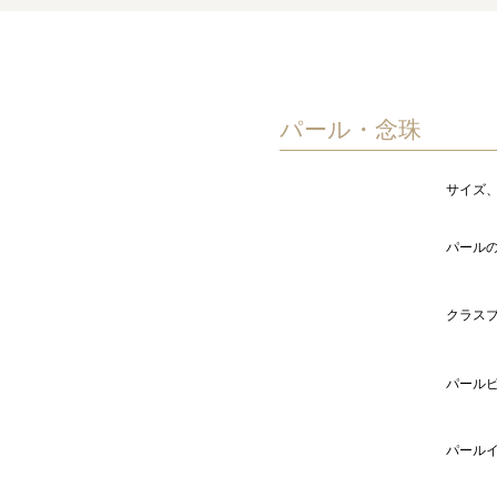
パール・念珠
サイズ
玉足し
糸・ワイヤー替え
パール
オールノット
クラスブ交換
クラス
マグネットクラスブ交換
ピアスをイヤリングに
パール
交換
イヤリングをピアスに
パール
交換