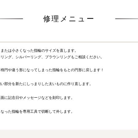
修理メニュー
、または小さくなった指輪のサイズを直します。
ジリング、シルバーリング、ブラウンリングもご相談ください。
て楕円や違う形になってしまった指輪をもとの円形に戻します！
細い部分を新たにしっまりした太いものに作り直します。
裏面に記念日やメッセージなどを刻印します。
くなった指輪を専用工具で切断して外します。