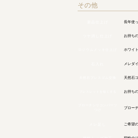
その他
長年使
新品仕上げ
お持ち
ツヤ消し仕上げ
ホワイ
ロジウムメッキ仕上げ
メレダ
石入れ
天然石
天然石ブレスゴム交換
お持ち
ブレスレットを短くする
ブローチシリコンパーツ
ブロー
つけ
ご希望
メレ足し