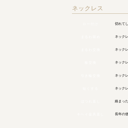
ネックレス
切れて
ロー付け
ネック
まるわ留め
ネック
まるわ交換
ネック
板交換
ネック
引き輪交換
ネック
短くする
絡まっ
ほつれ直し
長年の
キヘイ金具直し