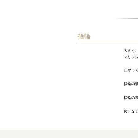
指輪
大きく
​サイズ直し
マリッ
曲がっ
変形直し
指輪の
腕替え
指輪の
刻印入れ
抜けな
指輪切断