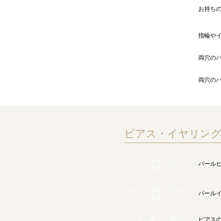
パールから念珠へ
お持ち
リメイク
指輪や
パール接着
両穴の
穴ふさぎパーツつけ
両穴の
真珠の穴を大きくする
ピアス・イヤリン
ピアスをイヤリングに
パール
交換
イヤリングをピアスに
パール
交換
ピアス
ピアス棒ロー付け