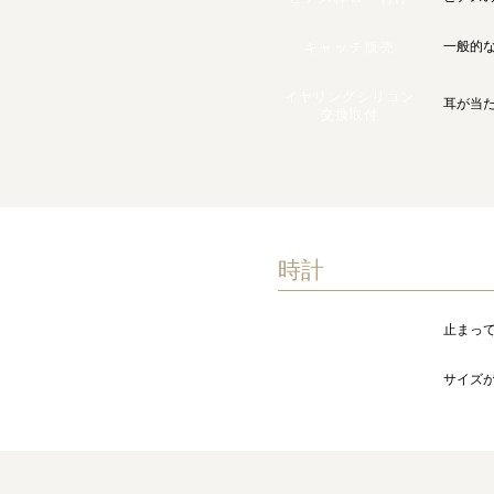
一般的
キャッチ販売
イヤリングシリコン
耳が当
交換取付
時計
止まっ
時計
サイズ
バンドのコマ調整