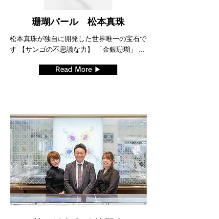
珊瑚パール 松本真珠
松本真珠が独自に開発した世界唯一の宝石で
す 【サンゴの不思議な力】 「金銀珊瑚」 ...
Read More ▶