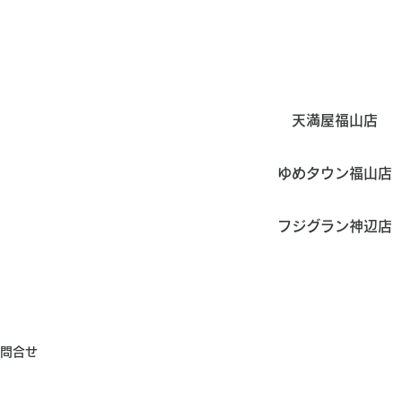
​店舗紹介
ミムラ
ー&ウォッチ
天満屋福山店
ゆめタウン福山店
フジグラン神辺店
SNS
問合せ