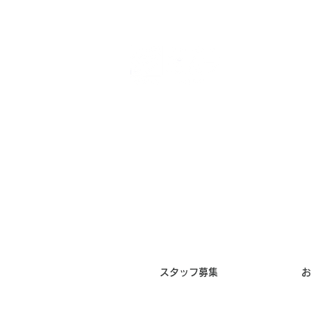
ジュエリ
トップ
取り扱いブランド
DeeMARK
買取サービス
修理
創業ストーリー
リフォーム
会社概要
スタッフ募集
お