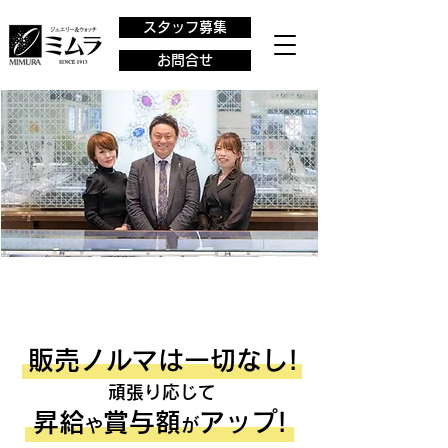
スタッフ募集
お問合せ
ガッツリ働きたいあなたへ!
販売ノルマは一切な
し
!
頑張り応じて
昇給
賞与額
アップ!
や
が