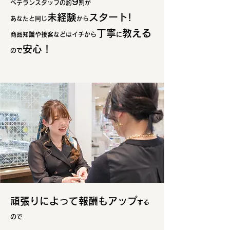
9
ベテランスタッフの約
割が
未経験
スタート!
あなたと同じ
から
丁寧
教える
商品知識や接客などはイチから
に
安心！
ので
頑張りによって報酬もアップ
する
ので